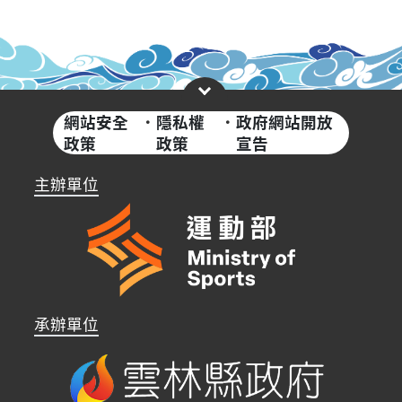
網站安全
·
隱私權
·
政府網站開放
政策
政策
宣告
主辦單位
承辦單位