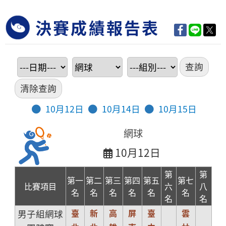
決賽成績報告表
10月12日
10月14日
10月15日
網球
10月12日
第
第
第一
第二
第三
第四
第五
第七
比賽項目
六
八
名
名
名
名
名
名
名
名
臺
新
高
屏
臺
雲
男子組網球