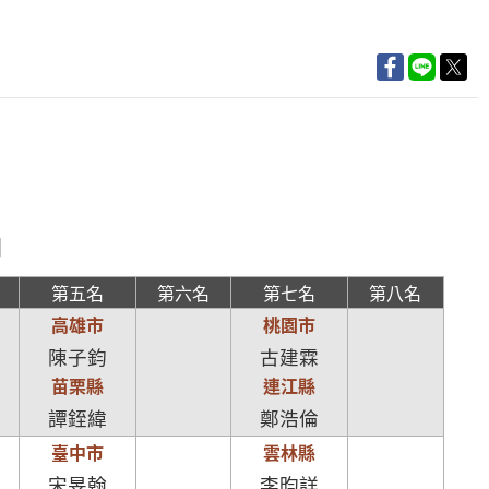
日
第五名
第六名
第七名
第八名
高雄市
桃園市
陳子鈞
古建霖
苗栗縣
連江縣
譚銍緯
鄭浩倫
臺中市
雲林縣
宋旻翰
李昀詳