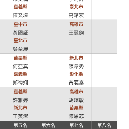
嘉義縣
臺北市
陳又境
高銘宏
臺中市
高雄市
黃國証
王翌鈞
臺北市
吳至展
苗栗縣
新北市
何亞真
陳韋秀
嘉義縣
彰化縣
鄭禕嫻
黃襄秦
嘉義縣
高雄市
許雅婷
胡璤敏
新北市
苗栗縣
王英潔
陳恩芯
第五名
第六名
第七名
第八名