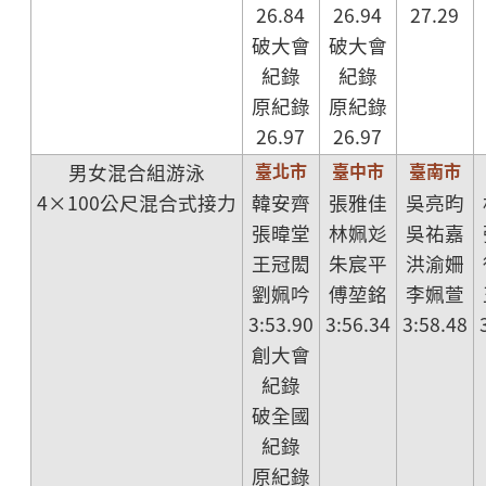
26.84
26.94
27.29
破大會
破大會
紀錄
紀錄
原紀錄
原紀錄
26.97
26.97
臺北市
臺中市
臺南市
男女混合組游泳
4×100公尺混合式接力
韓安齊
張雅佳
吳亮昀
張暐堂
林姵彣
吳祐嘉
王冠閎
朱宸平
洪渝姍
劉姵吟
傅堃銘
李姵萱
3:53.90
3:56.34
3:58.48
創大會
紀錄
破全國
紀錄
原紀錄