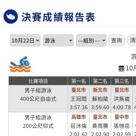
決賽成績報告表
10
比賽項目
第一名
第二名
第三名
臺北市
新北市
臺北市
男子組游泳
400公尺自由式
王冠閎
蘇柏陵
洪雋崴
3:57.36
3:59.60
4:00.78
高雄市
臺北市
臺中市
男子組游泳
200公尺仰式
莊沐倫
黃育騰
張愷岳
2:01.62
2:02.90
2:02.99