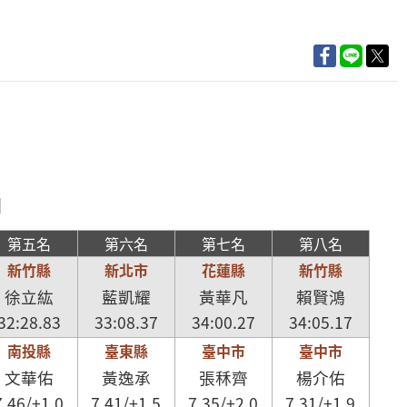
日
第五名
第六名
第七名
第八名
新竹縣
新北市
花蓮縣
新竹縣
徐立紘
藍凱耀
黃華凡
賴賢鴻
32:28.83
33:08.37
34:00.27
34:05.17
南投縣
臺東縣
臺中市
臺中市
文華佑
黃逸承
張秝齊
楊介佑
7.46/+1.0
7.41/+1.5
7.35/+2.0
7.31/+1.9