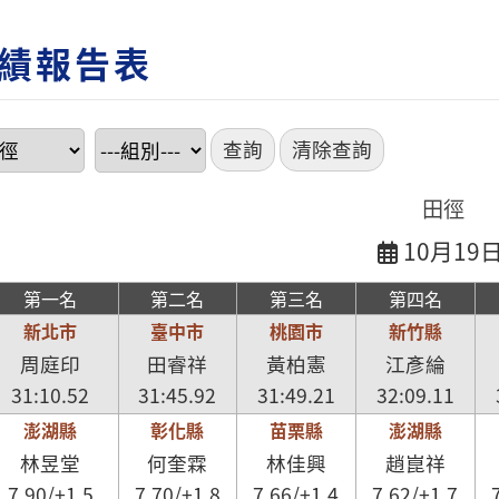
績報告表
田徑
10月19
第一名
第二名
第三名
第四名
新北市
臺中市
桃園市
新竹縣
周庭印
田睿祥
黃柏憲
江彥綸
31:10.52
31:45.92
31:49.21
32:09.11
澎湖縣
彰化縣
苗栗縣
澎湖縣
林昱堂
何奎霖
林佳興
趙崑祥
7.90/+1.5
7.70/+1.8
7.66/+1.4
7.62/+1.7