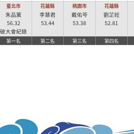
臺北市
花蓮縣
桃園市
花蓮縣
朱品薰
李慧君
戴佑芩
劉芷妊
56.32
53.44
53.38
52.81
破大會紀錄
第一名
第二名
第三名
第四名