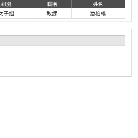
組別
職稱
姓名
女子組
教練
潘柏維