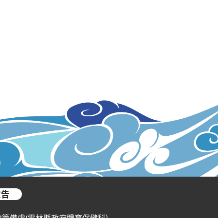
宣告
會籌備處(雲林縣政府體育保健科)