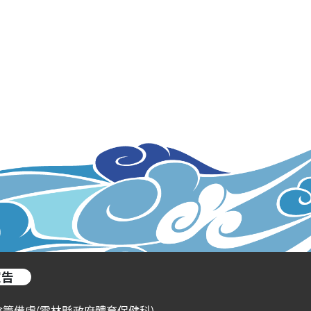
宣告
會籌備處(雲林縣政府體育保健科)