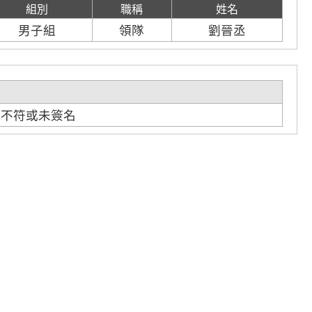
組別
職稱
姓名
男子組
領隊
劉晉丞
名不符或未簽名