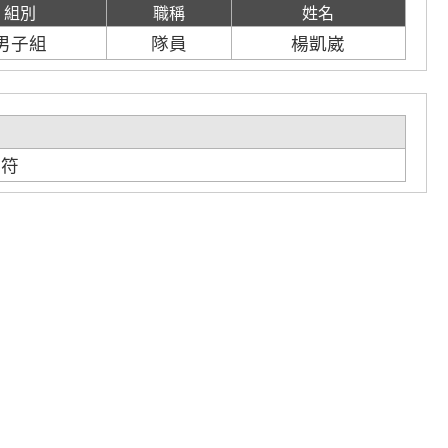
組別
職稱
姓名
男子組
隊員
楊凱崴
不符