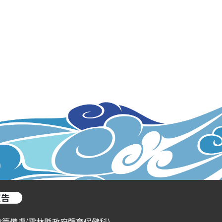
宣告
會籌備處(雲林縣政府體育保健科)