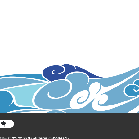
宣告
會籌備處(雲林縣政府體育保健科)