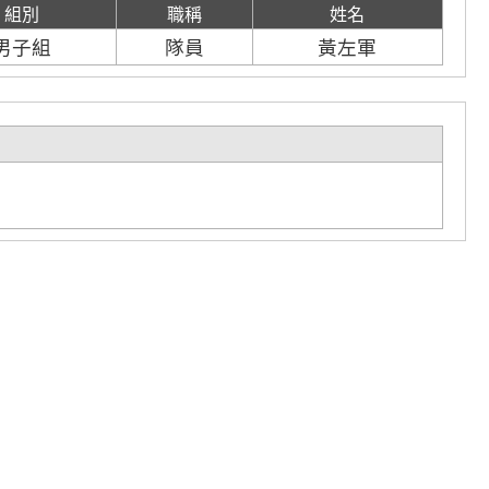
組別
職稱
姓名
男子組
隊員
黃左軍