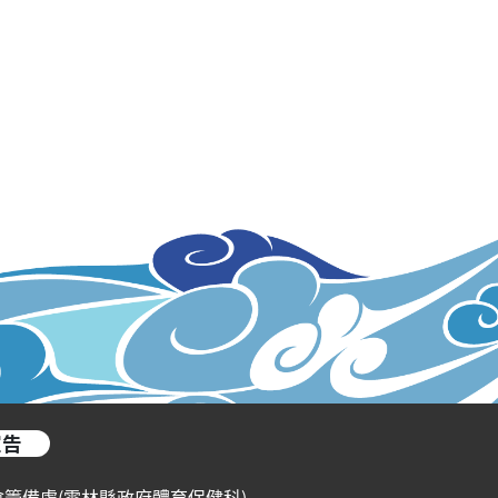
宣告
會籌備處(雲林縣政府體育保健科)