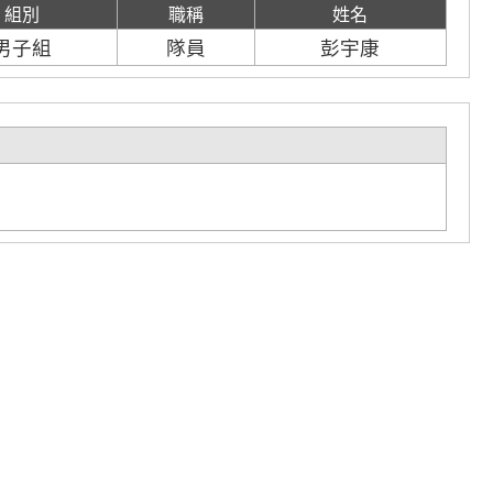
組別
職稱
姓名
男子組
隊員
彭宇康