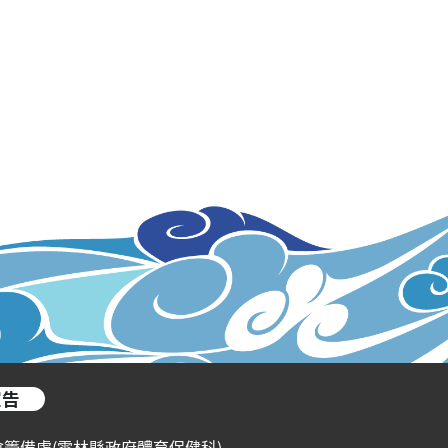
宣告
會籌備處(雲林縣政府體育保健科)