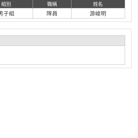
組別
職稱
姓名
男子組
隊員
游峻明