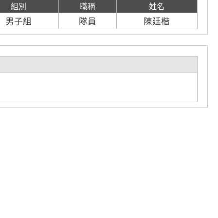
組別
職稱
姓名
男子組
隊員
陳廷楷