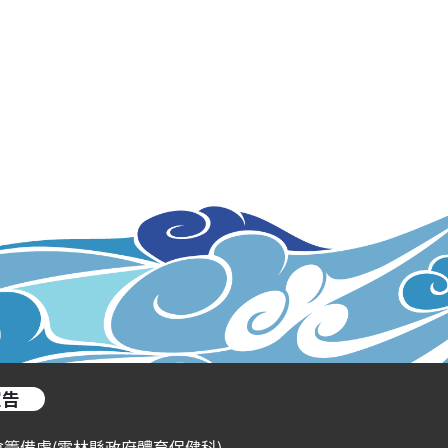
宣告
會籌備處(雲林縣政府體育保健科)