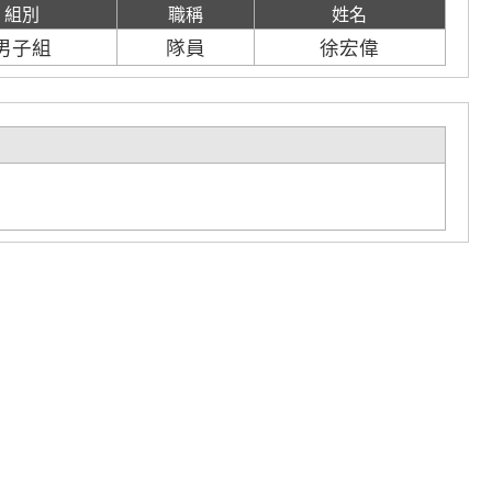
組別
職稱
姓名
男子組
隊員
徐宏偉
名