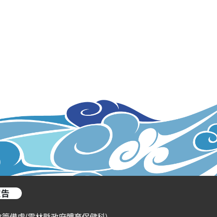
宣告
會籌備處(雲林縣政府體育保健科)