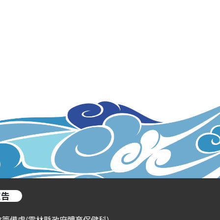
宣告
會籌備處(雲林縣政府體育保健科)