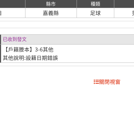
期
縣市
種類
日
嘉義縣
足球
已收到發文
【戶籍謄本】3-6其他
其他說明:設籍日期錯誤
關閉視窗