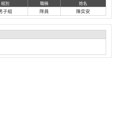
組別
職稱
姓名
男子組
隊員
陳奕安