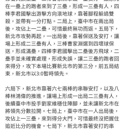
在一壘上的跑者來到了三壘，形成一三壘有人，四
棒李君國擊出游擊方向滾地球，靠著腳程躲過雙
殺，並帶有一分打點。二局上，臺中市在兩出局
後，攻佔上一二壘，可惜最終無功而返。五局下，
新北市攻勢再起，一出局後，靠著保送及安打，讓
場上形成二三壘有人，三棒曹家淵選到四壞球保
送，形成滿壘，四棒李君國擊出二壘後方飛球，二
壘手並未確實處理，形成失誤，讓二三壘的跑者回
來得分，攻下本場比賽新北市的第三分，前五局結
束，新北市以3:0暫時領先。
六局下，新北市靠著六七兩棒的串聯安打，以及八
棒林鴻偉的推進，讓場上形成一出局二三壘有人，
後續臺中市投手劉家維穩住陣腳，並未讓新北市在
將領先分數拉開。七局上，臺中市在一人出局後，
攻佔上一三壘，來到得分大門，可惜最終沒把握住
追近比分的機會。七局下，新北市靠著安打的串