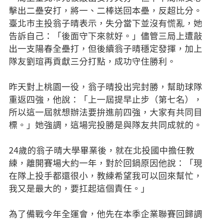
擊出二壘安打，將一、二棒送回本壘，反超比分。
臺北市主投翁子晴表示，失分當下並沒有慌亂，她
告訴自己：「後面守下來就好。」儘管三局上遭敲
出一支陽春全壘打，但後續翁子晴穩定發揮，加上
隊友劉瑄再貢獻三分打點，成功守住勝利。
昨天對上桃園一役，翁子晴投出完封勝，幫助球隊
重返四強，他說：「上一屆提早止步（第七名），
所以這一屆就想辦法要拚進前四強，大家有共同目
標。」她強調，這場完投勝是與隊友共同成就的。
24歲的翁子晴大學畢業後，就在北投國中擔任教
練，離開賽場大約一年，對於回鍋原因他說：「現
在隊上投手都還很小，教練希望我可以回來幫忙，
我又是最大的，要扛起這個責任。」
為了備戰今年全運會，他先在本季企業聯賽回歸調