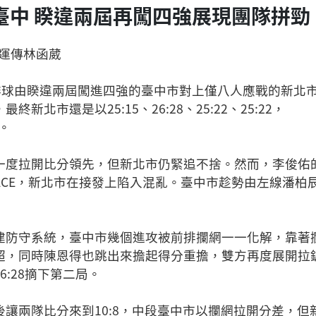
臺中 睽違兩屆再闖四強展現團隊拼勁
體運傳林函葳
子排球由睽違兩屆闖進四強的臺中市對上僅八人應戰的新北
新北市還是以25:15、26:28、25:22、25:22，
。
一度拉開比分領先，但新北市仍緊追不捨。然而，李俊佑
CE，新北市在接發上陷入混亂。臺中市趁勢由左線潘柏辰
建防守系統，臺中市幾個進攻被前排攔網一一化解，靠著攔
超，同時陳恩得也跳出來擔起得分重擔，雙方再度展開拉鋸
6:28摘下第二局。
後讓兩隊比分來到10:8，中段臺中市以攔網拉開分差，