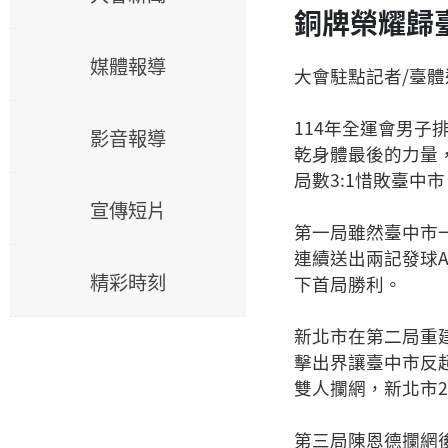
銅牌榮耀歸
媒體報導
大會駐點記者/臺
114年全運會男
影音報導
乾身體最後的力量，最終
局數3:1惜敗臺中市
宣傳短片
第一局雖然臺中市
連續送出兩記發球A
精彩時刻
下首局勝利。
新北市在第二局重
擊出界讓臺中市反
雙人攔網，新北市2
第三局陳恩德攔網