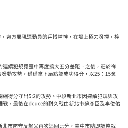
市，爽方展現運動員的乒博精神，在場上極力發揮，榨
的連續犯規讓臺中再度擴大五分差距。之後，莊於祥
發動攻勢，穩穩拿下局點並成功得分，以25：15奪
網得分守出5:2的攻勢。中段新北市因連續犯規與攻
戰，最後在deuce的耐久戰由新北市蘇彥臣及李俊佑
但新北市防守反擊又再次追回比分，臺中市隨即調整戰