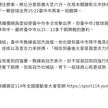
住節奏，將比分差距擴大至六分。在局末關鍵新北市拼命追
一顆發球出界25:22臺中市再拿一局聽牌。
憑藉攔網高度迫使臺中市多次攻擊出界，但臺中市1號球
命中，最終臺中市以25：22拿下銅牌戰的勝利。
團結」臺中市教練吳冠杰說道。他也提到臺中市隊不像其
、技術以及意志力來拼搏，「相信到最後大家是靠意志力
沒有進到四強賽，教練吳冠杰表示，好不容易回到四強行
終奪下銅牌，但吳冠杰也喊話，等下一屆球員心態更成熟
114年全國運動會大會官網 https://sport114.yunlin