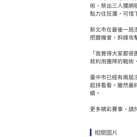
術，祭出三人攔網穩
點力往狂瀾，可惜下
新北市在最後一局
把握機會，斜線攻擊
「我覺得大家都很
就利用團隊的戰術
臺中市已經有兩屆
起拼看看。雖然最
績。
更多精彩賽事，請持續鎖定
相關圖片