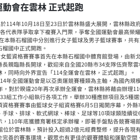
運動會在雲林 正式起跑
將於114年10月18日至23日於雲林縣盛大展開，雲林縣政
，各代表隊爭取拿下複賽入門票，爭奪全國運動會最高榮耀
4日在本縣石榴國中分別進行女子籃球及男子籃球賽事，共有
石榴國中正式開跑。
動會女籃資格賽賽事首先在本縣石榴國中體育館登場，由新
縣長親臨縣長開球，歡迎來自全國20縣市34支隊伍齊聚
林，同時向外界宣告「114全運會在雲林，正式起跑」。
114年全國運動會是以亞奧運競賽種類為主軸，為國內規
年，對於睽違20年再次承辦全運會，雲林縣將藉由辦理1
部33組工作小組執行各項工作，舉辦30種應辦項目及5種
項資格賽賽事由籃球女子組資格賽6月5日揭開序幕，外縣
、手球、排球、軟式網球、棒球、足球等10項球類陸續從
示，110年底獲體育署核定承辦權，即著手盤點各競賽場
場館位於雲林縣，預計投入超過2億元經費整修，提升各現
全完善的賽事環境，觀眾也有更佳的觀賽體驗和運動空間