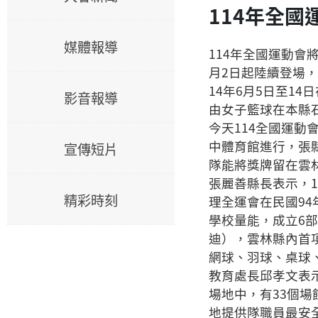
114年全國
媒體報導
114年全國運動會
月2日起陸續登場
14年6月5日至1
影音報導
由女子籃球在本縣
今天114全國運
中體育館進行，張
宣傳短片
隊能將獎牌留在雲
張麗善縣長表示，
精彩時刻
理全運會在民國94
學校量能，成立6
迪），雲林縣內首
網球、羽球、桌球
教育處長邱孝文表
場地中，有33個
地提供隊職員最安