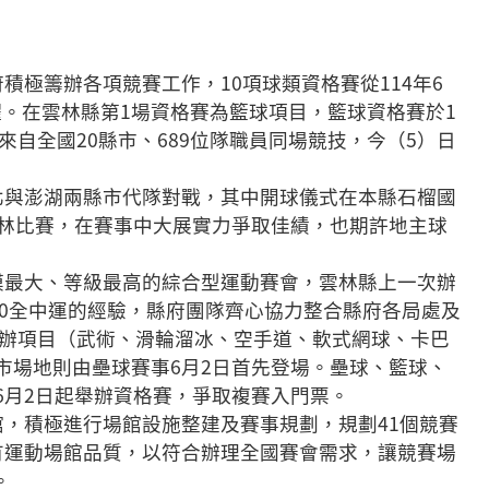
府積極籌辦各項競賽工作，10項球類資格賽從114年6
。在雲林縣第1場資格賽為籃球項目，籃球資格賽於1
來自全國20縣市、689位隊職員同場競技，今（5）日
北與澎湖兩縣市代隊對戰，其中開球儀式在本縣石榴國
雲林比賽，在賽事中大展實力爭取佳績，也期許地主球
模最大、等級最高的綜合型運動賽會，雲林縣上一次辦
10全中運的經驗，縣府團隊齊心協力整合縣府各局處及
選辦項目（武術、滑輪溜冰、空手道、軟式網球、卡巴
市場地則由壘球賽事6月2日首先登場。壘球、籃球、
6月2日起舉辦資格賽，爭取複賽入門票。
館，積極進行場館設施整建及賽事規劃，規劃41個競賽
有運動場館品質，以符合辦理全國賽會需求，讓競賽場
。