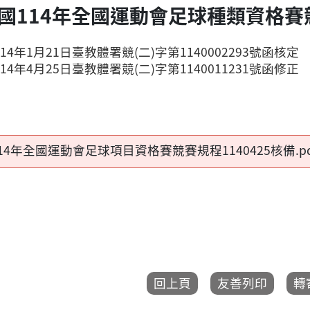
民國114年全國運動會足球種類資格賽
4年1月21日臺教體署競(二)字第1140002293號函核定
4年4月25日臺教體署競(二)字第1140011231號函修正
14年全國運動會足球項目資格賽競賽規程1140425核備.pd