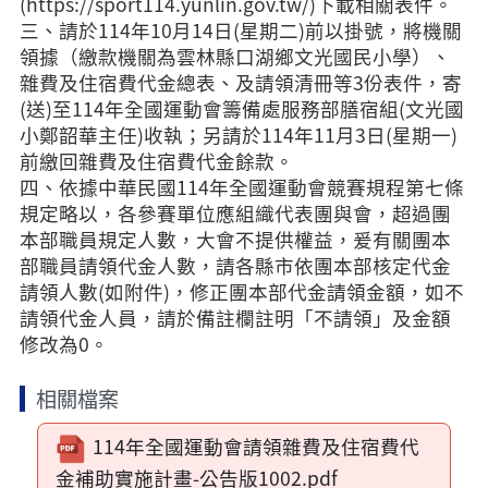
(https://sport114.yunlin.gov.tw/)下載相關表件。
三、請於114年10月14日(星期二)前以掛號，將機關
領據（繳款機關為雲林縣口湖鄉文光國民小學）、
雜費及住宿費代金總表、及請領清冊等3份表件，寄
(送)至114年全國運動會籌備處服務部膳宿組(文光國
小鄭韶華主任)收執；另請於114年11月3日(星期一)
前繳回雜費及住宿費代金餘款。
四、依據中華民國114年全國運動會競賽規程第七條
規定略以，各參賽單位應組織代表團與會，超過團
本部職員規定人數，大會不提供權益，爰有關團本
部職員請領代金人數，請各縣市依團本部核定代金
請領人數(如附件)，修正團本部代金請領金額，如不
請領代金人員，請於備註欄註明「不請領」及金額
修改為0。
相關檔案
114年全國運動會請領雜費及住宿費代
金補助實施計畫-公告版1002.pdf