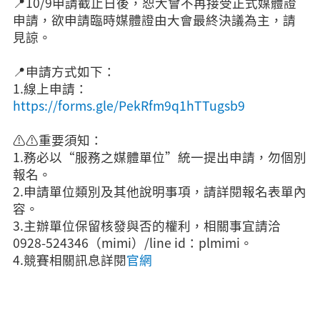
📍10/9申請截止日後，恕大會不再接受正式媒體證
申請，欲申請臨時媒體證由大會最終決議為主，請
見諒。
📍申請方式如下：
1.線上申請：
https://forms.gle/PekRfm9q1hTTugsb9
⚠️⚠️重要須知：
1.務必以“服務之媒體單位”統一提出申請，勿個別
報名。
2.申請單位類別及其他說明事項，請詳閱報名表單內
容。
3.主辦單位保留核發與否的權利，相關事宜請洽
0928-524346（mimi）/line id：plmimi。
4.競賽相關訊息詳閱
官網