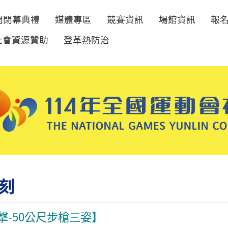
開閉幕典禮
媒體專區
競賽資訊
場館資訊
報
社會資源贊助
登革熱防治
刻
【射擊-50公尺步槍三姿】