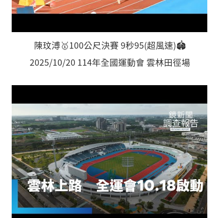
陳玟溥🥇100公尺決賽 9秒95(超風速)🏟️
2025/10/20 114年全國運動會 雲林田徑場