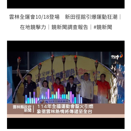
雲林全運會10/18登場 新田徑館引爆運動狂潮｜
在地鏡擊力｜鏡新聞調查報告｜#鏡新聞