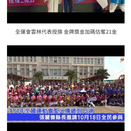
全運會雲林代表授旗 金牌獎金加碼估奪21金