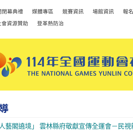
開閉幕典禮
媒體專區
競賽資訊
場館資訊
報
社會資源贊助
登革熱防治
導
人藝閣遶境」 雲林縣府敬獻宣傳全運會－民視