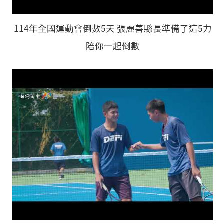
114年全國運動會倒數5天 張麗善縣長準備了這5力
陪你一起倒數