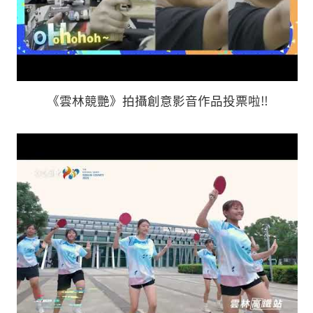
《雲林競艷》拍攝創意影音作品投票啦‼️