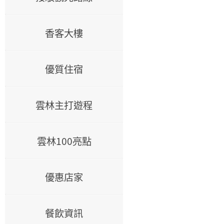
香客大樓
優質住宿
雲林主打遊程
雲林100亮點
優惠店家
餐飲資訊