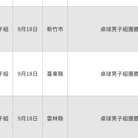
子組
9月18日
新竹市
桌球男子組團
子組
9月18日
臺東縣
桌球男子組團
子組
9月18日
雲林縣
桌球男子組團