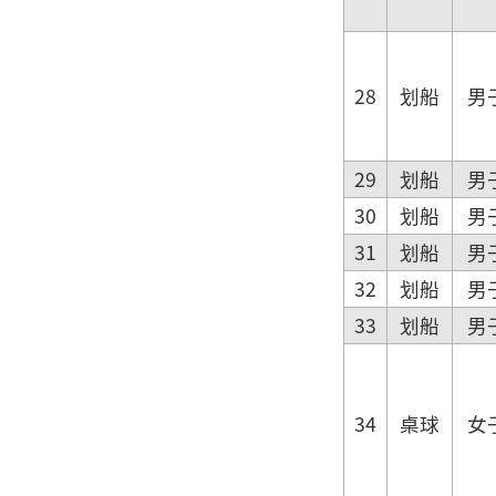
28
划船
男
29
划船
男
30
划船
男
31
划船
男
32
划船
男
33
划船
男
34
桌球
女