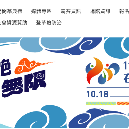
開閉幕典禮
媒體專區
競賽資訊
場館資訊
報
社會資源贊助
登革熱防治