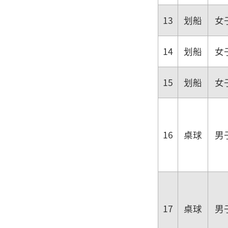
13
划船
女
14
划船
女
15
划船
女
16
桌球
男
17
桌球
男