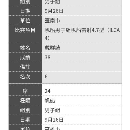
男子組
9月26日
臺南市
帆船男子組帆船雷射4.7型（ILCA
4）
戴群諺
38
6
24
帆船
男子組
9月26日
高雄市