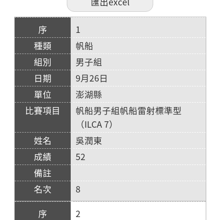
1
帆船
男子組
9月26日
澎湖縣
帆船男子組帆船雷射標準型
（ILCA 7）
吳潤東
52
8
2