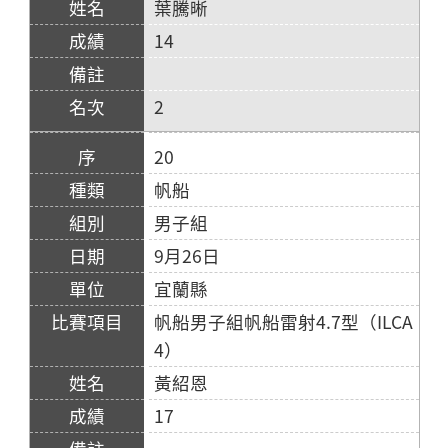
葉騰晰
14
2
20
帆船
男子組
9月26日
宜蘭縣
帆船男子組帆船雷射4.7型（ILCA
4）
黃紹恩
17