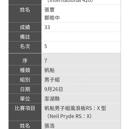
張豐
鄭皓中
33
5
7
帆船
男子組
9月26日
澎湖縣
帆船男子組風浪板RS：X 型
（Neil Pryde RS：X）
張浩