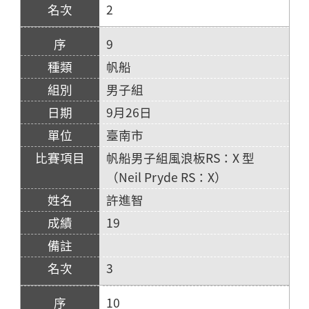
2
9
帆船
男子組
9月26日
臺南市
帆船男子組風浪板RS：X 型
（Neil Pryde RS：X）
許進智
19
3
10