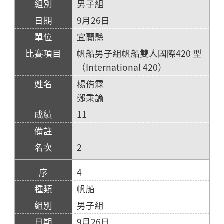
男子組
9月26日
宜蘭縣
帆船男子組帆船雙人國際420 型
（International 420）
楊侑霖
鄭秉諭
11
2
4
帆船
男子組
9月26日