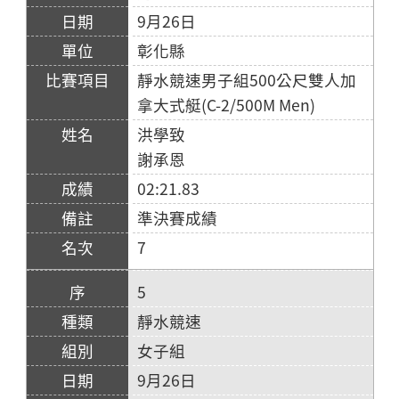
9月26日
彰化縣
靜水競速男子組500公尺雙人加
拿大式艇(C-2/500M Men)
洪學致
謝承恩
02:21.83
準決賽成績
7
5
靜水競速
女子組
9月26日