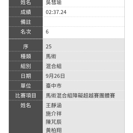
吳彗瑜
02:37.24
6
25
馬術
混合組
9月26日
臺中市
馬術混合組障礙超越賽團體賽
王靜涵
施介祥
陳芃辰
黃柏翔