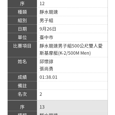
12
靜水競速
男子組
9月26日
臺中市
靜水競速男子組500公尺雙人愛
斯基摩艇(K-2/500M Men)
邱懷諄
張尚勇
01:38.01
2
13