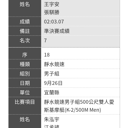
王字安
張騏勝
02:03.07
準決賽成績
7
18
靜水競速
男子組
9月26日
宜蘭縣
靜水競速男子組500公尺雙人愛
斯基摩艇(K-2/500M Men)
朱泓宇
江承諺