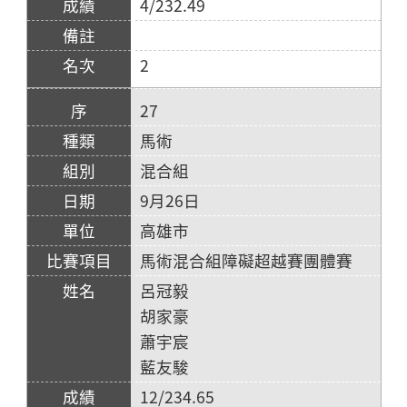
4/232.49
2
27
馬術
混合組
9月26日
高雄市
馬術混合組障礙超越賽團體賽
呂冠毅
胡家豪
蕭宇宸
藍友駿
12/234.65