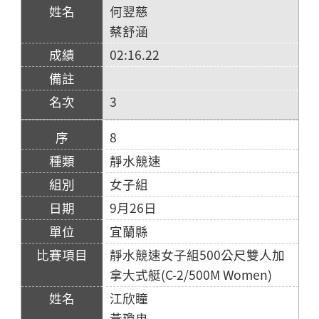
何翌慈
蔡舒涵
02:16.22
3
8
靜水競速
女子組
9月26日
宜蘭縣
靜水競速女子組500公尺雙人加
拿大式艇(C-2/500M Women)
江欣瞳
黃瓊冉