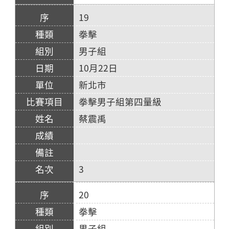
19
拳擊
男子組
10月22日
新北市
拳擊男子組第四量級
蔡震禹
3
20
拳擊
男子組