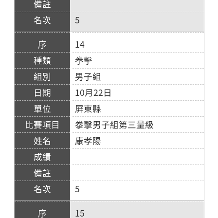
5
14
拳擊
男子組
10月22日
屏東縣
拳擊男子組第三量級
康孝陽
5
15