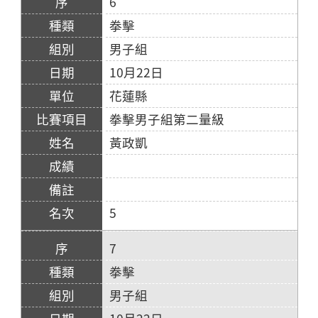
6
拳擊
男子組
10月22日
花蓮縣
拳擊男子組第二量級
黃政凱
5
7
拳擊
男子組