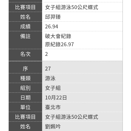
女子組游泳50公尺蝶式
邱羿臻
26.94
破大會紀錄
原紀錄26.97
2
27
游泳
女子組
10月22日
臺北市
女子組游泳50公尺蝶式
劉姵吟