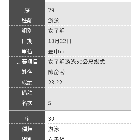
29
游泳
女子組
10月22日
臺中市
女子組游泳50公尺蝶式
陳俞蓉
28.22
5
30
游泳
女子組