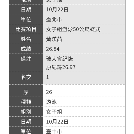
10月22日
臺北市
女子組游泳50公尺蝶式
黃渼茜
26.84
破大會紀錄
原紀錄26.97
1
26
游泳
女子組
10月22日
臺中市