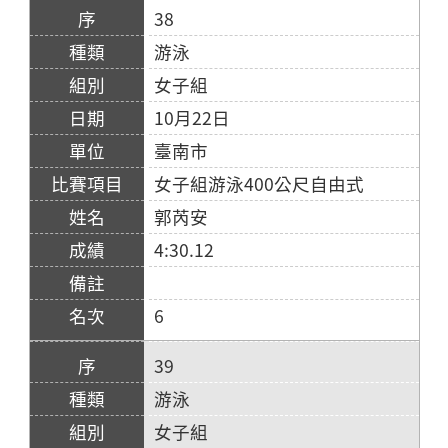
38
游泳
女子組
10月22日
臺南市
女子組游泳400公尺自由式
郭芮安
4:30.12
6
39
游泳
女子組