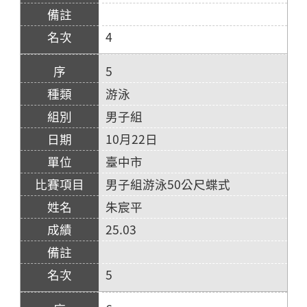
4
5
游泳
男子組
10月22日
臺中市
男子組游泳50公尺蝶式
朱宸平
25.03
5