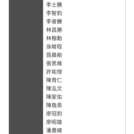
李士騰
李智鈞
李睿騰
林昌勝
林楷勳
孫畯程
翁晨勛
張思維
許祐愷
陳育仁
陳泓文
陳家佑
陳逸恩
廖冠鈞
廖昭雄
潘書緯