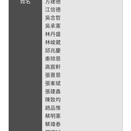
方建德
江信德
吳念哲
吳承憲
林丹盛
林峻葳
邱兆慶
秦琮恩
高宸軒
張晋恩
張峯斌
張建鑫
陳致均
趙品惟
蔡明憲
蔡瑋泰