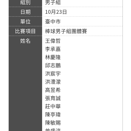
男子組
10月23日
臺中市
棒球男子組團體賽
王偉哲
李承嘉
林慶隆
邱志鵬
洪宸宇
洪澧濛
高昱希
張育誠
莊中華
陳亭瑋
陳敏賜
曾盛淳