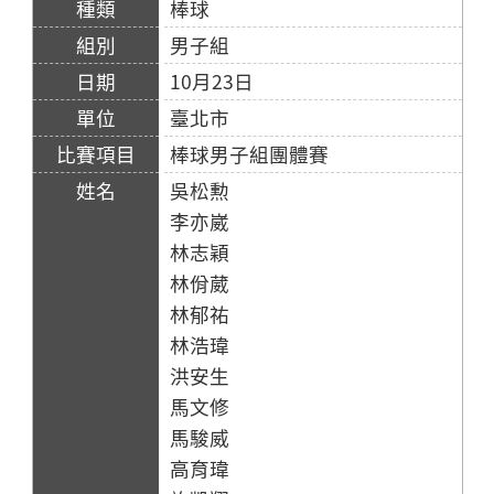
棒球
男子組
10月23日
臺北市
棒球男子組團體賽
吳松勲
李亦崴
林志穎
林佾葳
林郁祐
林浩瑋
洪安生
馬文修
馬駿威
高育瑋