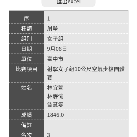
1
射擊
女子組
9月08日
臺中市
射擊女子組10公尺空氣步槍團體
賽
林宜萱
林靜愉
翁慧雯
1846.0
3