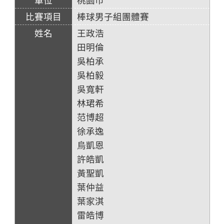
棒球男子組團體賽
王政浩
田明倫
吳柏承
吳柏毅
吳寬軒
林珺希
范博超
徐承逸
烏凱恩
許皓凱
黃聖凱
葉仲益
葉家淇
雷皓博