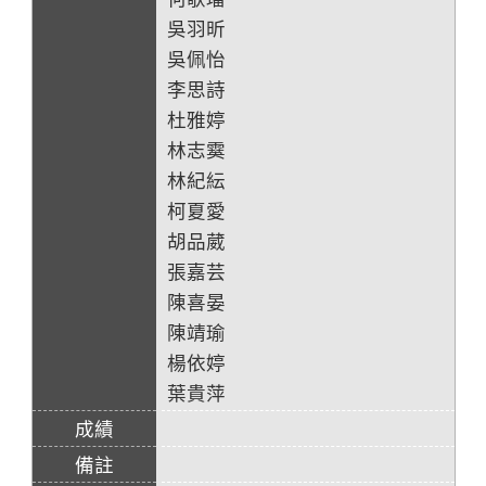
吳羽昕
吳佩怡
李思詩
杜雅婷
林志霙
林紀紜
柯夏愛
胡品葳
張嘉芸
陳喜晏
陳靖瑜
楊依婷
葉貴萍