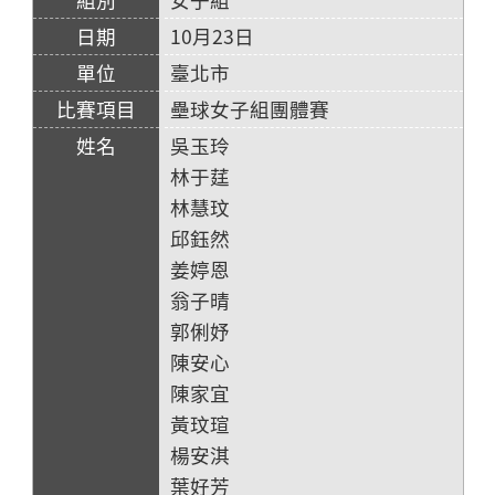
10月23日
臺北市
壘球女子組團體賽
吳玉玲
林于莛
林慧玟
邱鈺然
姜婷恩
翁子晴
郭俐妤
陳安心
陳家宜
黃玟瑄
楊安淇
葉好芳