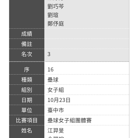
劉巧芩
劉瑄
鄭伃庭
3
16
壘球
女子組
10月23日
臺中市
壘球女子組團體賽
江羿旻