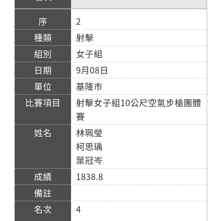
2
射擊
女子組
9月08日
基隆市
射擊女子組10公尺空氣步槍團體
賽
林珮瑩
柯思瑀
葉冠岑
1838.8
4