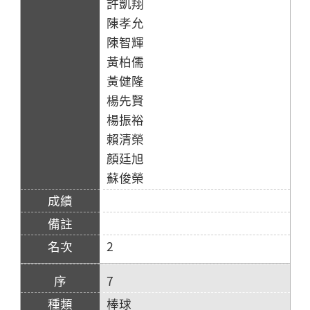
許凱翔
陳孝允
陳智輝
黃柏儒
黃健隆
楊先賢
楊振裕
賴清榮
顏廷旭
蘇俊榮
2
7
棒球