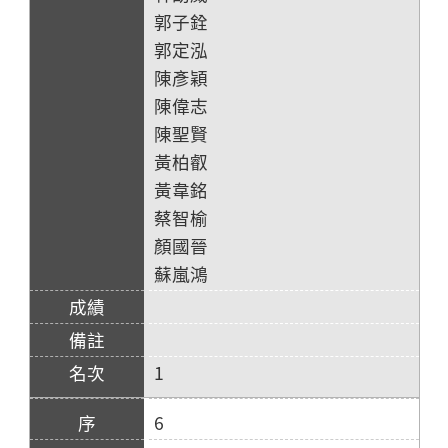
郭子銓
郭定泓
陳彥穎
陳偉志
陳聖賢
黃柏叡
黃韋銘
蔡智榆
顏國晉
蘇嵐鴻
1
6