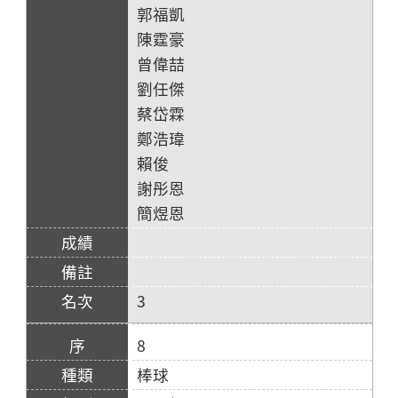
郭福凱
陳霆豪
曾偉喆
劉任傑
蔡岱霖
鄭浩瑋
賴俊
謝彤恩
簡煜恩
3
8
棒球