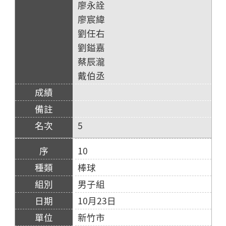
廖永詮
廖宸緯
劉任右
劉鎰嘉
蔡辰瀧
戴伯丞
5
10
棒球
男子組
10月23日
新竹市