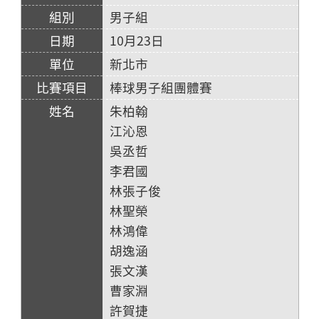
男子組
10月23日
新北市
棒球男子組團體賽
朱柏翰
江沁恩
吳丞哲
李君國
林張子俊
林聖榮
林鴻偉
胡逸涵
張文漢
曹家淵
許賀捷