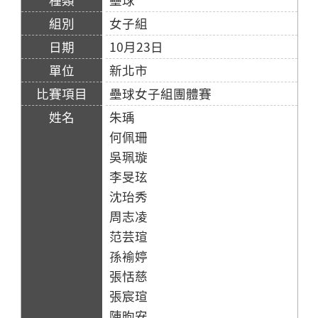
女子組
10月23日
新北市
壘球女子組團體賽
朱瑀
何佩珊
吳珮璇
李旻玹
沈珆秀
周志凌
范芸瑄
孫褕婷
張恬慈
張宸瑄
陳昫安