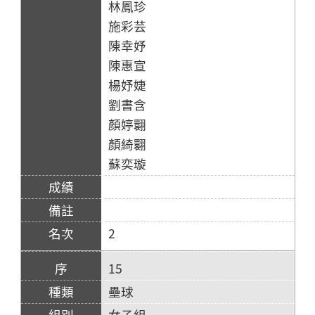
林鳳珍
施彩芸
陳幸妤
陳惠宣
楊妤婕
劉書含
顏婷翾
顏綺翾
蘇奕璇
2
15
壘球
女子組