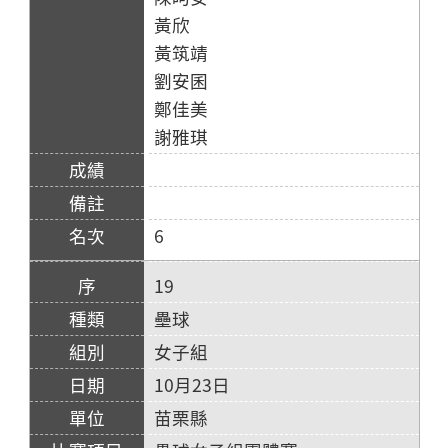
黃欣
黃筑靖
劉安囷
鄭佳美
謝雅琪
6
19
壘球
女子組
10月23日
苗栗縣