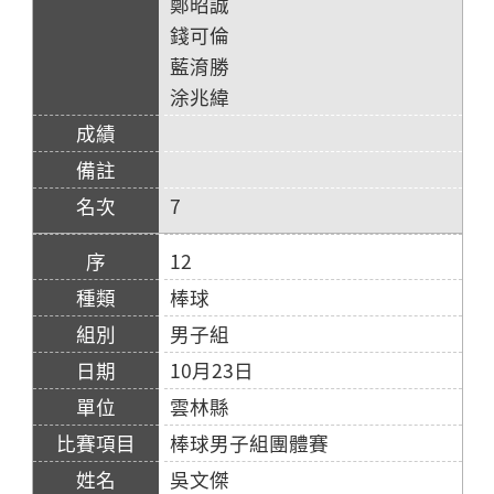
鄭昭誠
錢可倫
藍淯勝
涂兆緯
7
12
棒球
男子組
10月23日
雲林縣
棒球男子組團體賽
吳文傑