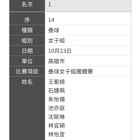
1
14
壘球
女子組
10月23日
高雄市
壘球女子組團體賽
王紫綺
石婕珮
朱怡珊
池亦庭
沈筱琳
林宜穎
林怡宣