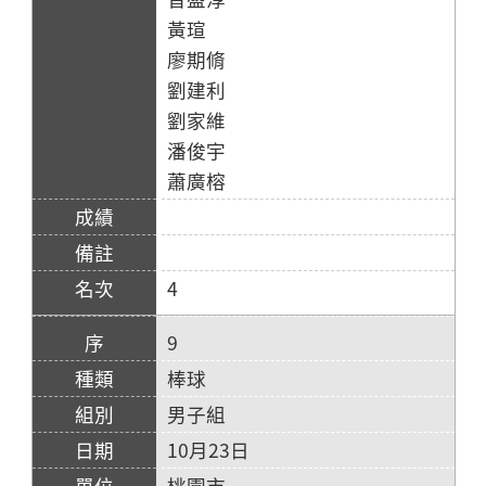
黃瑄
廖期脩
劉建利
劉家維
潘俊宇
蕭廣榕
4
9
棒球
男子組
10月23日
桃園市