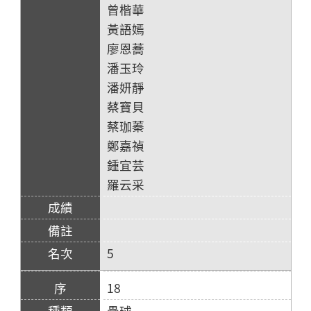
曾楷華
黃語嫣
廖恩蕎
潘玉玲
潘妍靜
蔡寶貝
蔡珈蓁
鄭嘉禎
鍾宜芸
羅云采
5
18
壘球