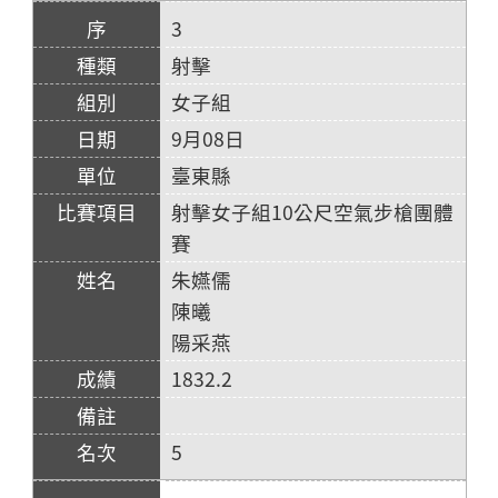
3
射擊
女子組
9月08日
臺東縣
射擊女子組10公尺空氣步槍團體
賽
朱嬿儒
陳曦
陽采燕
1832.2
5