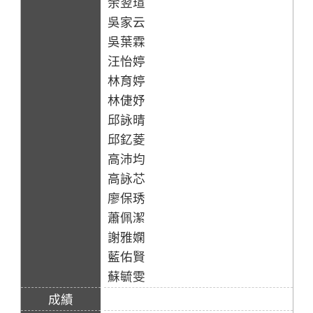
余翌瑄
吳家云
吳葉霖
汪怡婷
林育婷
林倢妤
邱詠晴
邱釔菱
高沛均
高詠芯
廖保琇
蕭佩潔
謝雅嫻
藍佑賢
蘇毓雯