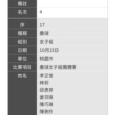
4
17
壘球
女子組
10月23日
桃園市
壘球女子組團體賽
李芷瑩
林祈
邱彥婷
姜羽薇
陳巧琳
陳俐伶