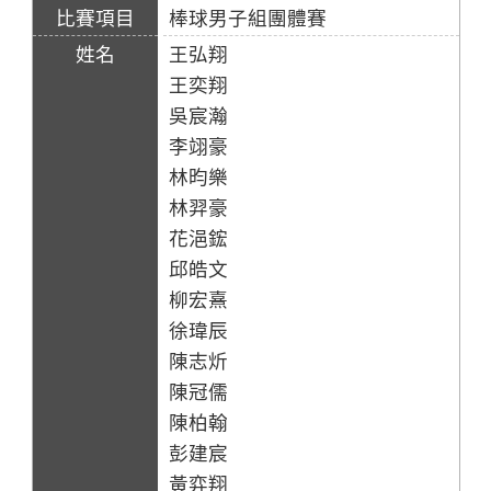
棒球男子組團體賽
王弘翔
王奕翔
吳宸瀚
李翊豪
林昀樂
林羿豪
花浥鋐
邱皓文
柳宏熹
徐瑋辰
陳志炘
陳冠儒
陳柏翰
彭建宸
黃弈翔