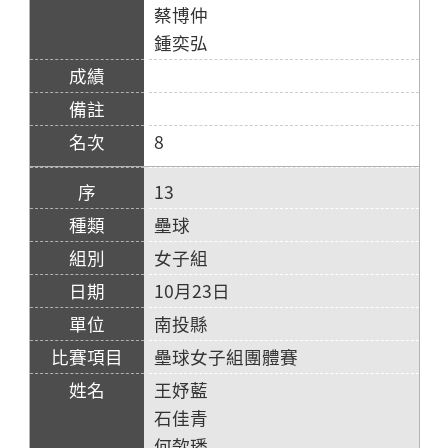
蔡博仲
鍾奕弘
8
13
壘球
女子組
10月23日
南投縣
壘球女子組團體賽
王妤藍
石佳青
何欹璠