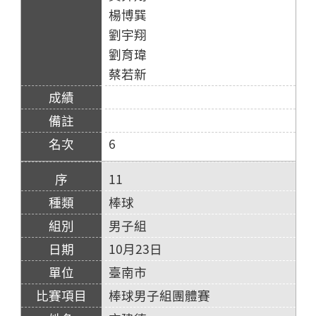
楊博巽
劉宇翔
劉育瑋
蔡若新
6
11
棒球
男子組
10月23日
臺南市
棒球男子組團體賽