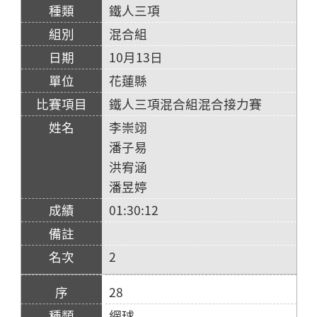
鐵人三項
混合組
10月13日
花蓮縣
鐵人三項混合組混合接力賽
李崇翊
潘子易
洪宥涵
潘昱婷
01:30:12
2
28
網球