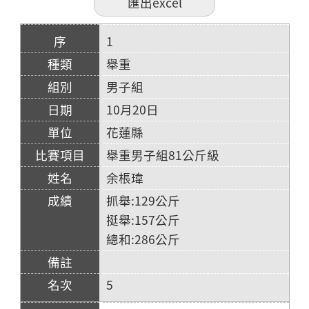
1
舉重
男子組
10月20日
花蓮縣
舉重男子組81公斤級
余棖瑋
抓舉:129公斤
挺舉:157公斤
總和:286公斤
5