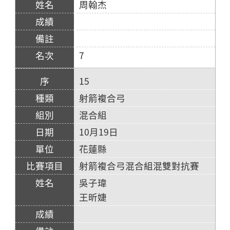
周翰杰
7
15
射箭複合弓
混合組
10月19日
花蓮縣
射箭複合弓混合組混雙對抗賽
吳子瑋
王昕婕