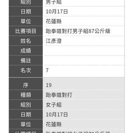
男子組
10月17日
花蓮縣
跆拳道對打男子組87公斤級
江彥澄
7
19
跆拳道對打
女子組
10月17日
花蓮縣