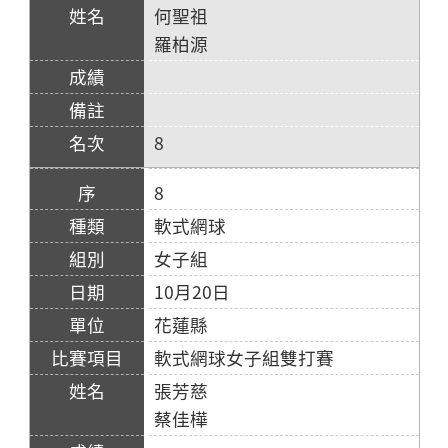
何聖祖
羅柏源
8
8
軟式網球
女子組
10月20日
花蓮縣
軟式網球女子組雙打賽
張芳慈
蔡佳樺