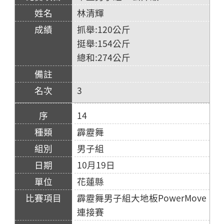
林清輝
抓舉:120公斤
挺舉:154公斤
總和:274公斤
3
14
霹靂舞
男子組
10月19日
花蓮縣
霹靂舞男子組大地板PowerMove
連接賽