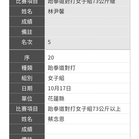
跆拳道對打女子組73公斤級
林尹馨
5
20
跆拳道對打
女子組
10月17日
花蓮縣
跆拳道對打女子組73公斤以上
蔡念恩