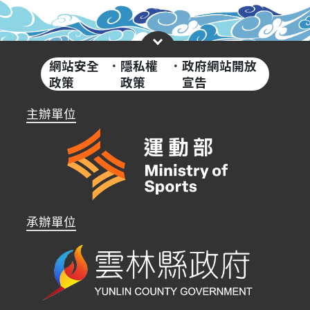
網站安全
·
隱私權
·
政府網站開放
政策
政策
宣告
主辦單位
承辦單位