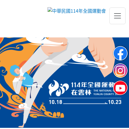
跳到主要內容