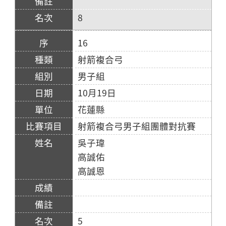
8
16
射箭複合弓
男子組
10月19日
花蓮縣
射箭複合弓男子組團體對抗賽
吳子瑋
高誠佑
高誠恩
5