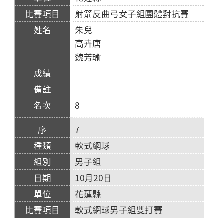
射箭反曲弓女子組團體對抗賽
朱兒
高卉唐
魏芳瑜
8
7
軟式網球
男子組
10月20日
花蓮縣
軟式網球男子組雙打賽