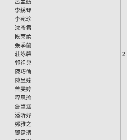
呂孟舫
李綉琴
李宛珍
沈彥君
段雨柔
張季蘭
莊詠馨
2
郭祖兒
陳巧倫
陳昱嫀
曾雯婷
程思瑜
詹筆涵
潘昕妤
鄭雅之
鄧霈璘