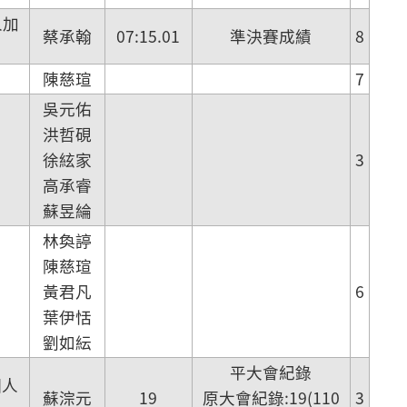
人加
蔡承翰
07:15.01
準決賽成績
8
陳慈瑄
7
吳元佑
洪哲硯
徐絃家
3
高承睿
蘇昱綸
林奐諪
陳慈瑄
黃君凡
6
葉伊恬
劉如紜
平大會紀錄
個人
蘇淙元
19
原大會紀錄:19(110
3