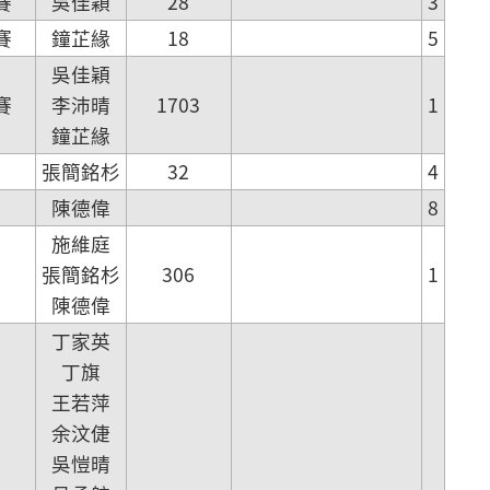
賽
吳佳穎
28
3
賽
鐘芷緣
18
5
吳佳穎
賽
李沛晴
1703
1
鐘芷緣
賽
張簡銘杉
32
4
賽
陳德偉
8
施維庭
賽
張簡銘杉
306
1
陳德偉
丁家英
丁旗
王若萍
余汶倢
吳愷晴