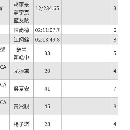
胡家豪
賽
12/234.65
3
蕭宇宸
藍友駿
陳尚德
02:11:07.7
6
江翊銓
02:13:49.8
8
 型
張豐
33
5
鄭皓中
CA
尤振熏
29
4
CA
吳夏安
41
7
CA
黃淞騏
45
8
楊子琪
28
4