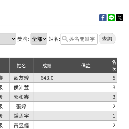
獎牌:
姓名:
名
姓名
成績
備註
次
賽
藍友駿
643.0
5
級
侯沛萱
3
級
郭和鑫
3
級
張婷
2
級
鍾孟宇
1
級
黃昱儒
2