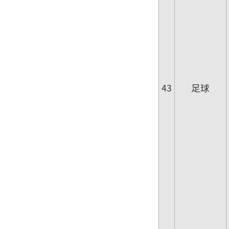
43
足球