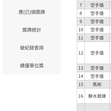
7
空手道
應(已)頒獎牌
8
空手道
9
空手道
獎牌統計
10
空手道
11
空手道
破紀錄查詢
12
空手道
績優單位獎
13
空手道
14
空手道
15
馬術
16
靜水競速