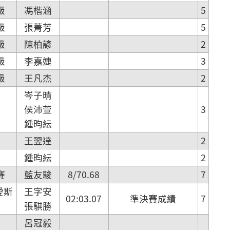
級
馮楷涵
5
級
張菁芳
5
級
陳柏諺
2
級
李嘉婕
3
級
王凡杰
2
岑子晴
侯沛萱
3
鍾昀紜
王翌達
2
鍾昀紜
2
賽
藍友駿
8/70.68
7
愛斯
王字安
02:03.07
準決賽成績
7
張騏勝
呂冠毅