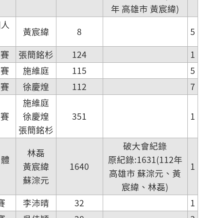
年 高雄市 黃宸緯)
個人
黃宸緯
8
5
人賽
張簡銘杉
124
1
人賽
施維庭
115
5
人賽
徐慶煌
112
7
施維庭
體賽
徐慶煌
351
1
張簡銘杉
破大會紀錄
林磊
團體
原紀錄:1631(112年
黃宸緯
1640
1
高雄市 蘇淙元、黃
蘇淙元
宸緯、林磊)
賽
李沛晴
32
1