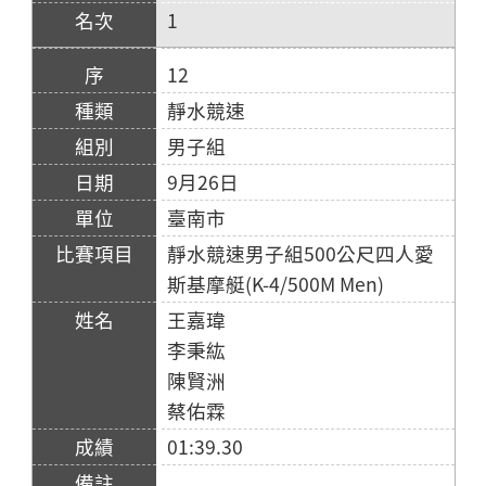
1
12
靜水競速
男子組
9月26日
臺南市
靜水競速男子組500公尺四人愛
斯基摩艇(K-4/500M Men)
王嘉瑋
李秉紘
陳賢洲
蔡佑霖
01:39.30