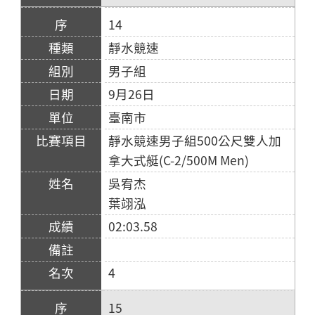
14
靜水競速
男子組
9月26日
臺南市
靜水競速男子組500公尺雙人加
拿大式艇(C-2/500M Men)
吳宥杰
葉翊泓
02:03.58
4
15