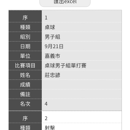
1
桌球
男子組
9月21日
嘉義市
桌球男子組單打賽
莊忠諺
4
2
射擊