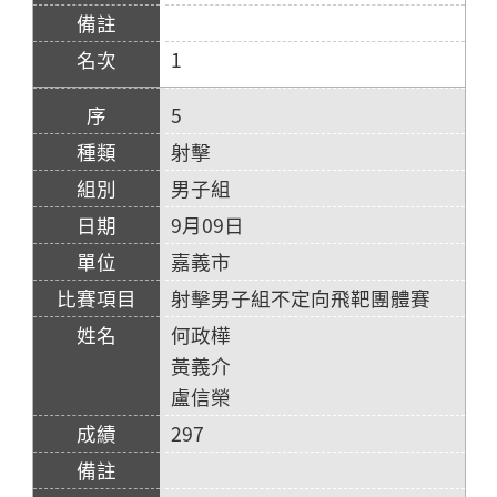
1
5
射擊
男子組
9月09日
嘉義市
射擊男子組不定向飛靶團體賽
何政樺
黃義介
盧信榮
297