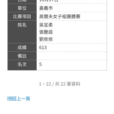
嘉義市
高爾夫女子組團體賽
吳宜柔
張艷庭
劉依依
613
5
1 ~ 22 / 共 22 筆資料
回上一頁