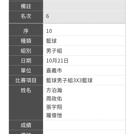
6
10
籃球
男子組
10月21日
嘉義市
籃球男子組3X3籃球
方泊瀚
周政佑
張宇翔
羅偉愷