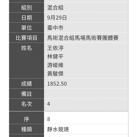
混合組
9月29日
臺中市
馬術混合組馬場馬術賽團體賽
王依渟
林健平
游峻維
黃駿傑
1852.50
4
8
靜水競速