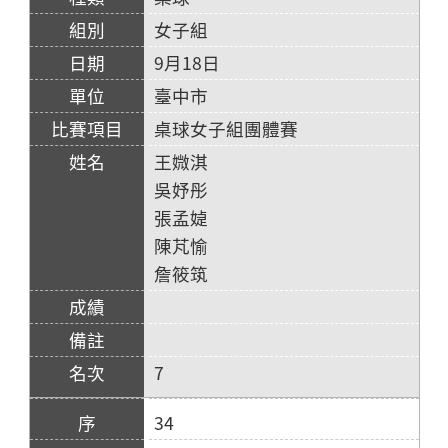
女子組
9月18日
臺中市
桌球女子組團體賽
王媺淇
吳妤彤
張孟媫
陳芃愉
詹筱筑
7
34