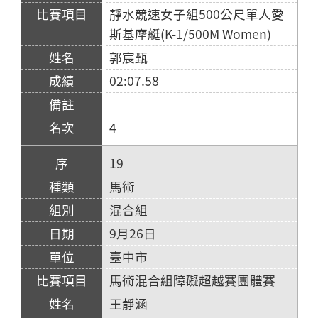
靜水競速女子組500公尺單人愛
斯基摩艇(K-1/500M Women)
郭宸甄
02:07.58
4
19
馬術
混合組
9月26日
臺中市
馬術混合組障礙超越賽團體賽
王靜涵