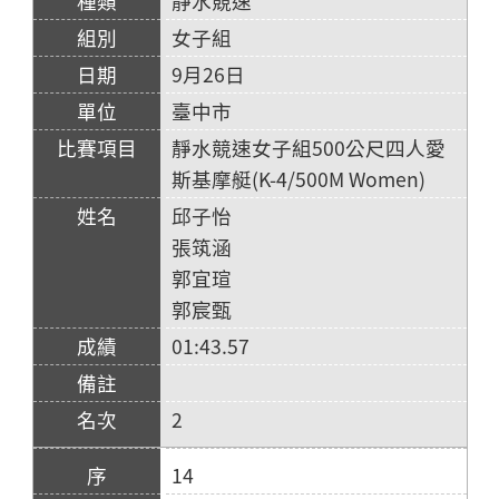
靜水競速
女子組
9月26日
臺中市
靜水競速女子組500公尺四人愛
斯基摩艇(K-4/500M Women)
邱子怡
張筑涵
郭宜瑄
郭宸甄
01:43.57
2
14