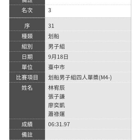
3
31
划船
男子組
9月18日
臺中市
划船男子組四人單槳(M4-)
林宥辰
張子謙
廖奕凱
蕭祿運
06:31.97