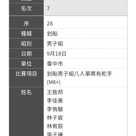
7
28
划船
男子組
9月18日
臺中市
划船男子組八人單槳有舵手
(M8+)
王致邦
李佳惠
李侑駿
林子宸
林宥辰
張子謙