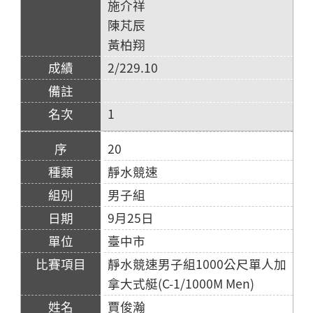
施介祥
陳芃辰
黃柏翔
2/229.10
1
20
靜水競速
男子組
9月25日
臺中市
靜水競速男子組1000公尺單人加
拿大式艇(C-1/1000M Men)
賈俊瀚