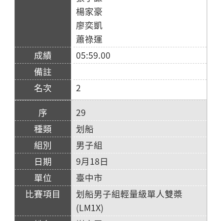
楊家豪
廖奕凱
蕭祿運
05:59.00
2
29
划船
男子組
9月18日
臺中市
划船男子組輕量級單人雙槳
(LM1X)