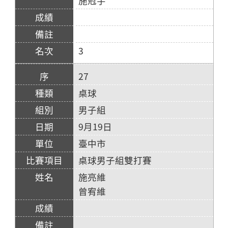
施冠宇
3
27
桌球
男子組
9月19日
臺中市
桌球男子組雙打賽
施亮維
曾宥維