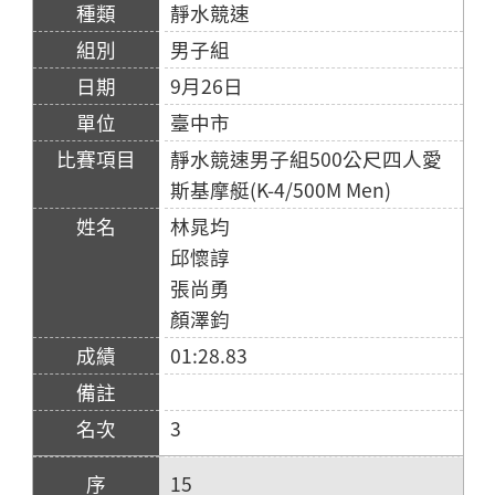
靜水競速
男子組
9月26日
臺中市
靜水競速男子組500公尺四人愛
斯基摩艇(K-4/500M Men)
林晁均
邱懷諄
張尚勇
顏澤鈞
01:28.83
3
15