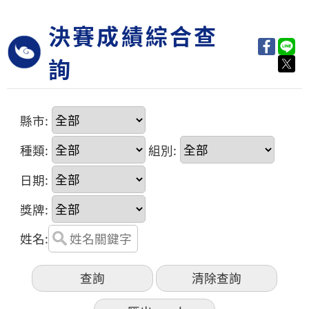
決賽成績綜合查
詢
縣市:
種類:
組別:
日期:
獎牌:
姓名: