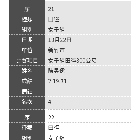
21
田徑
女子組
10月22日
新竹市
女子組田徑800公尺
陳昱儒
2:19.31
4
22
田徑
女子組