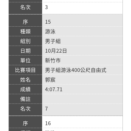
3
15
游泳
男子組
10月22日
新竹市
男子組游泳400公尺自由式
郭宸
4:07.71
7
16