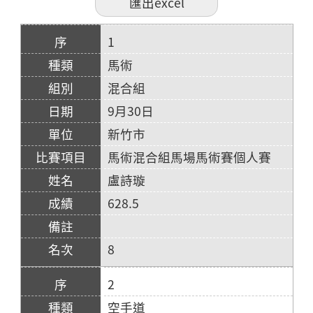
1
馬術
混合組
9月30日
新竹市
馬術混合組馬場馬術賽個人賽
盧詩璇
628.5
8
2
空手道