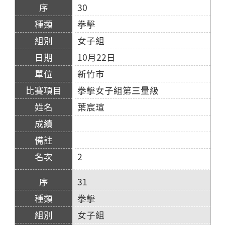
30
拳擊
女子組
10月22日
新竹市
拳擊女子組第三量級
葉宸瑄
2
31
拳擊
女子組