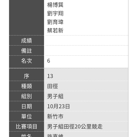
楊博巽
劉宇翔
劉育瑋
蔡若新
6
13
田徑
男子組
10月23日
新竹市
男子組田徑20公里競走
許嘉維