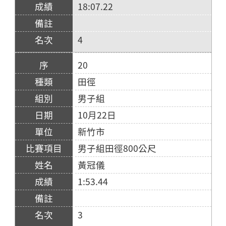
18:07.22
4
20
田徑
男子組
10月22日
新竹市
男子組田徑800公尺
黃冠儀
1:53.44
3