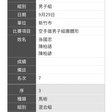
男子組
9月29日
新竹市
空手道男子組團體形
孫國忠
陳柏語
陳柏諺
7
3
馬術
混合組