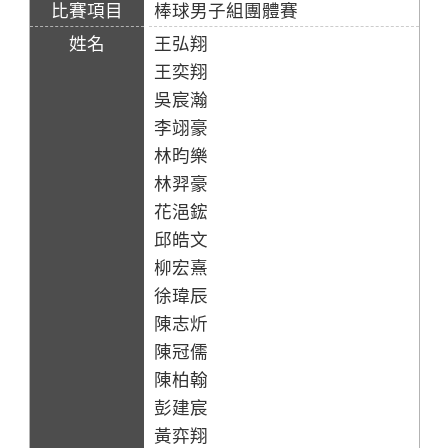
棒球男子組團體賽
王弘翔
王奕翔
吳宸瀚
李翊豪
林昀樂
林羿豪
花浥鋐
邱皓文
柳宏熹
徐瑋辰
陳志炘
陳冠儒
陳柏翰
彭建宸
黃弈翔