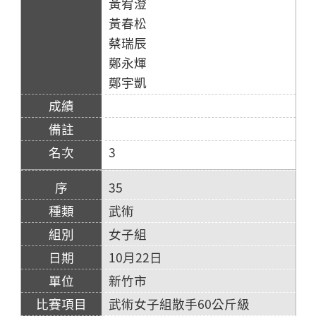
黃宥澄
黃春松
蔡瑞辰
鄭永煇
鄭宇凱
3
35
武術
女子組
10月22日
新竹市
武術女子組散手60公斤級