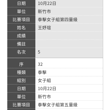
10月22日
新竹市
拳擊女子組第四量級
王妤瑄
5
32
拳擊
女子組
10月22日
新竹市
拳擊女子組第五量級