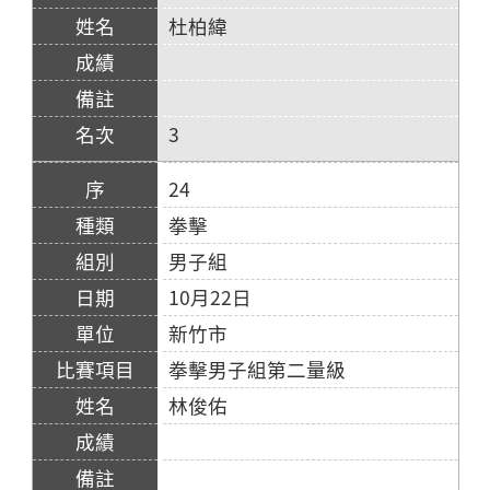
杜柏緯
3
24
拳擊
男子組
10月22日
新竹市
拳擊男子組第二量級
林俊佑