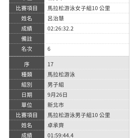
馬拉松游泳女子組10 公里
呂治慧
02:26:32.2
6
17
馬拉松游泳
男子組
9月26日
新北市
馬拉松游泳男子組10 公里
卓承齊
01:59:44.4