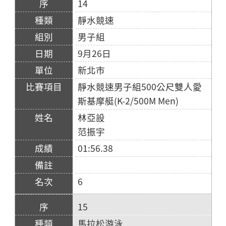
14
靜水競速
男子組
9月26日
新北市
靜水競速男子組500公尺雙人愛
斯基摩艇(K-2/500M Men)
林亞設
范振宇
01:56.38
6
15
馬拉松游泳