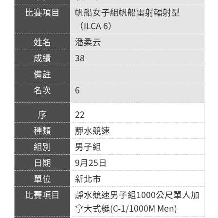
帆船女子組帆船雷射輻射型
（ILCA 6）
潘柔云
38
6
22
靜水競速
男子組
9月25日
新北市
靜水競速男子組1000公尺單人加
拿大式艇(C-1/1000M Men)