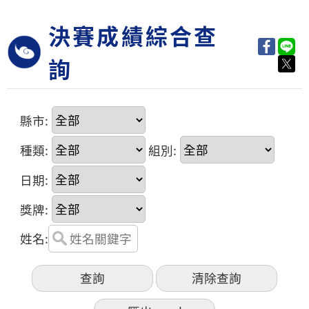
決賽成績綜合查
詢
縣市:
種類:
組別:
日期:
獎牌:
姓名: