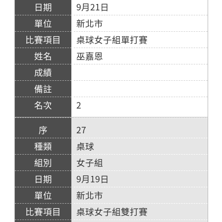
9月21日
新北市
桌球女子組單打賽
巫嘉恩
2
27
桌球
女子組
9月19日
新北市
桌球女子組雙打賽