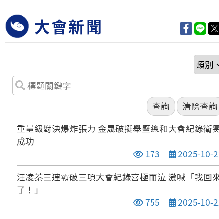
大會新聞
重量級對決爆炸張力 金晟破挺舉暨總和大會紀錄衛
成功
點閱次數
發布日期
173
2025-10-2
汪凌蓁三連霸破三項大會紀錄喜極而泣 激喊「我回
了！」
點閱次數
發布日期
755
2025-10-2