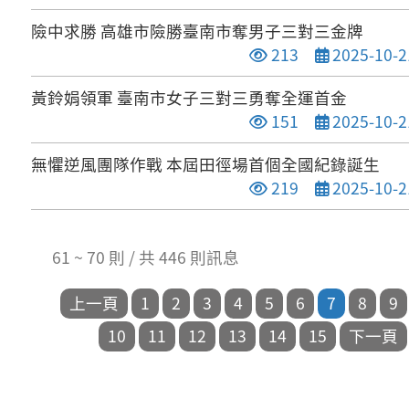
險中求勝 高雄市險勝臺南市奪男子三對三金牌
點閱次數
發布日期
213
2025-10-2
黃鈴娟領軍 臺南市女子三對三勇奪全運首金
點閱次數
發布日期
151
2025-10-2
無懼逆風團隊作戰 本屆田徑場首個全國紀錄誕生
點閱次數
發布日期
219
2025-10-2
61 ~ 70 則 / 共 446 則訊息