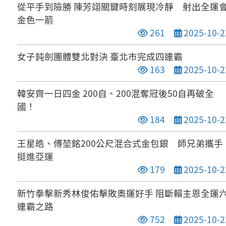
從平手到險勝 陳芳翊關鍵時刻展現冷靜 射出全運
金色一箭
點閱次數
發布日期
261
2025-10-2
女子鈍劍團體雙北對決 臺北市完成四連霸
點閱次數
發布日期
163
2025-10-2
韓安齊一日四金 200自、200混奪冠後50自再破全
國！
點閱次數
發布日期
184
2025-10-2
王星皓、傅堃銘200公尺混合式金包銀 師兄弟攜手
挺進亞運
點閱次數
發布日期
179
2025-10-2
新竹拳擊新秀林俊佑擊敗奧運好手 阻斷賴主恩全運
連霸之路
點閱次數
發布日期
752
2025-10-2