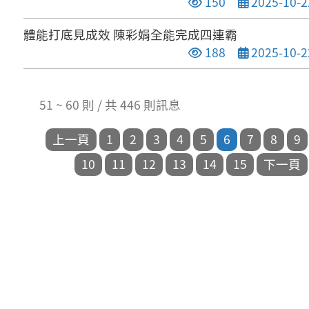
點閱次數
發布日期
150
2025-10-2
體能打底見成效 陳彩娟全能完成四連霸
點閱次數
發布日期
188
2025-10-2
51 ~ 60 則 / 共 446 則訊息