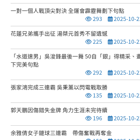
一對一個人戰頂尖對決 全運會霹靂舞劃下句點
點閱次數
發布日期
293
2025-10-2
花蓮兄弟攜手出征 湯桀元首秀不留遺憾
點閱次數
發布日期
225
2025-10-2
「水道速男」吳浚鋒最後一舞 50自「銀」得精采、
下完美句點
點閱次數
發布日期
292
2025-10-2
張家鴻完成三連霸 吳秉薰以閃電戰取勝
點閱次數
發布日期
135
2025-10-2
郭天鵬因傷錯失金牌 角力生涯未完待續
點閱次數
發布日期
196
2025-10-2
余雅倩女子鏈球三連霸 帶傷奮戰再奪金