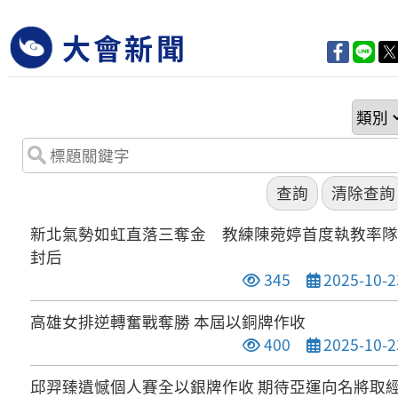
大會新聞
新北氣勢如虹直落三奪金 教練陳菀婷首度執教率隊
封后
點閱次數
發布日期
345
2025-10-2
高雄女排逆轉奮戰奪勝 本屆以銅牌作收
點閱次數
發布日期
400
2025-10-2
邱羿臻遺憾個人賽全以銀牌作收 期待亞運向名將取