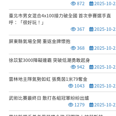
點閱次數
發布日期
872
2025-10-2
臺北市男女混合4x100接力破全國 首次參賽選手直
呼：「很好玩！」
點閱次數
發布日期
367
2025-10-2
屏東縣氣場全開 重返金牌懷抱
點閱次數
發布日期
368
2025-10-2
徐苡絜3000障礙連霸 突破低潮勇敢起身
點閱次數
發布日期
942
2025-10-2
雲林地主隊氣勢如虹 張喬茵1米79奪金
點閱次數
發布日期
1043
2025-10-2
武術比賽最終日 散打各組冠軍紛紛出爐
點閱次數
發布日期
1279
2025-10-2