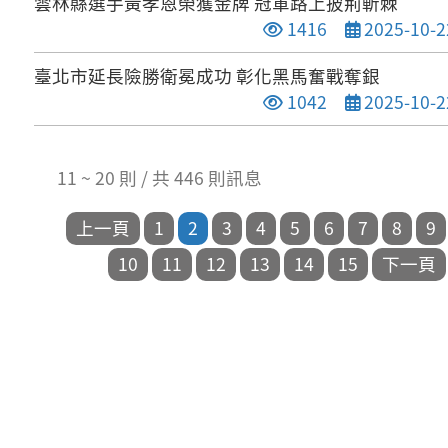
雲林縣選手黃孝恩榮獲金牌 冠軍路上披荊斬棘
點閱次數
發布日期
1416
2025-10-2
臺北市延長險勝衛冕成功 彰化黑馬奮戰奪銀
點閱次數
發布日期
1042
2025-10-2
11 ~ 20 則 / 共 446 則訊息