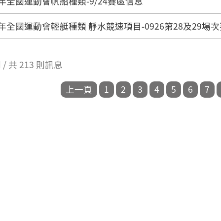
4年全國運動會帆船種類-9/24賽區信息
4年全國運動會輕艇種類 靜水競速項目-0926第28及29場
 則 / 共 213 則訊息